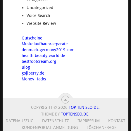
Uncategorized
Voice Search
Website Review
Gutscheine
Muskelaufbaupraeparate
denmark-germany2019.com
health-beauty-world.de
bestfootcream.org
Blog
gojiberry.de
Money Hacks
COPYRIGHT © 2026
TOP TEN SEO.DE
.
THEME BY
TOPTENSEO.DE
.
DATENAUSZUG
DATENSCHUTZ
IMPRESSUM
KONTAKT
KUNDENPORTAL-ANMELDUNG
LÖSCHANFRAGE