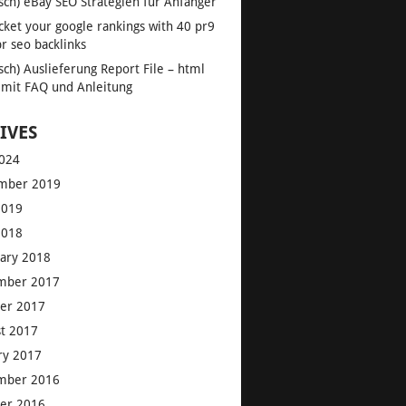
sch) eBay SEO Strategien für Anfänger
cket your google rankings with 40 pr9
pr seo backlinks
sch) Auslieferung Report File – html
 mit FAQ und Anleitung
IVES
2024
mber 2019
2019
2018
ary 2018
mber 2017
er 2017
t 2017
ry 2017
mber 2016
er 2016