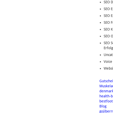
SEO D
SEO E
SEO E
SEO F
SEO K
SEO O
SEO S
Erfolg
Uncat
Voice
Websi
Gutsche
Muskela
denmar
health-
bestfoo
Blog
gojiberr