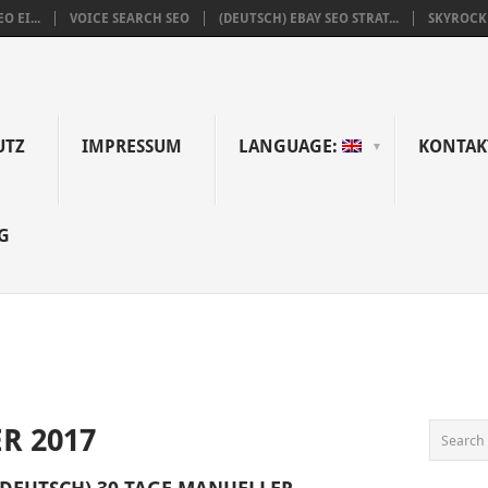
O EI...
VOICE SEARCH SEO
(DEUTSCH) EBAY SEO STRAT...
SKYROCKE
UTZ
IMPRESSUM
LANGUAGE:
KONTAK
G
R 2017