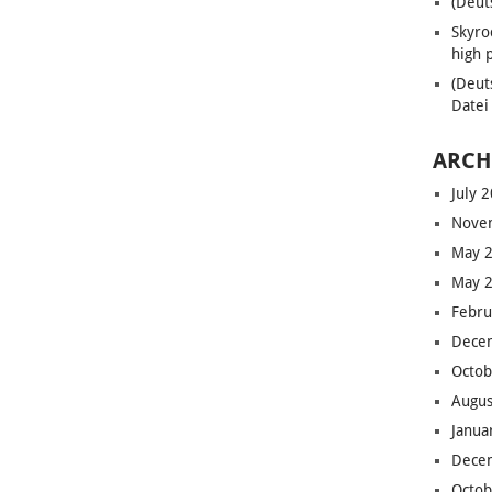
(Deut
Skyro
high 
(Deut
Datei
ARCH
July 
Nove
May 
May 
Febru
Dece
Octob
Augus
Janua
Dece
Octob