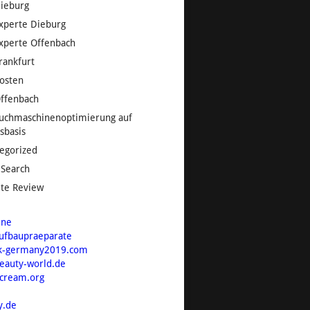
ieburg
xperte Dieburg
xperte Offenbach
rankfurt
osten
ffenbach
uchmaschinenoptimierung auf
sbasis
egorized
 Search
te Review
ine
ufbaupraeparate
k-germany2019.com
beauty-world.de
tcream.org
y.de