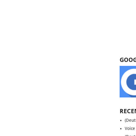
GOOG
RECE
(Deut
Voice