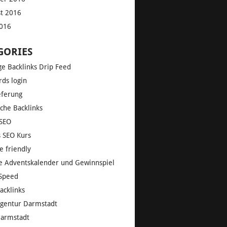
t 2016
2016
GORIES
ge Backlinks Drip Feed
ds login
eferung
che Backlinks
SEO
s SEO Kurs
e friendly
e Adventskalender und Gewinnspiel
Speed
acklinks
gentur Darmstadt
armstadt