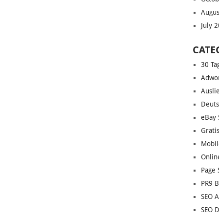
Augus
July 
CATE
30 Ta
Adwor
Ausli
Deuts
eBay 
Grati
Mobil
Onlin
Page 
PR9 B
SEO A
SEO D