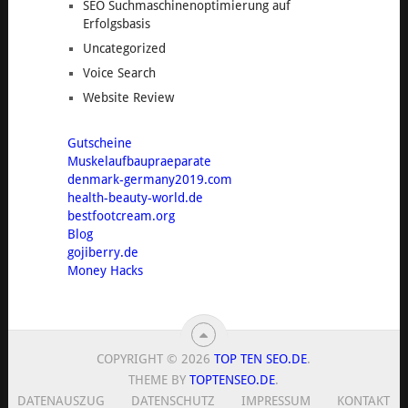
SEO Suchmaschinenoptimierung auf
Erfolgsbasis
Uncategorized
Voice Search
Website Review
Gutscheine
Muskelaufbaupraeparate
denmark-germany2019.com
health-beauty-world.de
bestfootcream.org
Blog
gojiberry.de
Money Hacks
COPYRIGHT © 2026
TOP TEN SEO.DE
.
THEME BY
TOPTENSEO.DE
.
DATENAUSZUG
DATENSCHUTZ
IMPRESSUM
KONTAKT