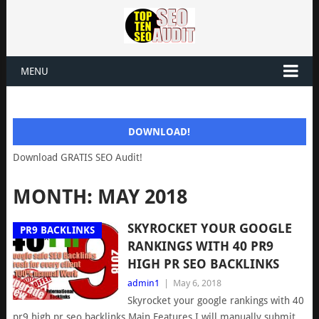
MENU
DOWNLOAD!
Download GRATIS SEO Audit!
MONTH: MAY 2018
SKYROCKET YOUR GOOGLE
PR9 BACKLINKS
RANKINGS WITH 40 PR9
HIGH PR SEO BACKLINKS
admin1
|
May 6, 2018
Skyrocket your google rankings with 40
pr9 high pr seo backlinks Main Features I will manually submit