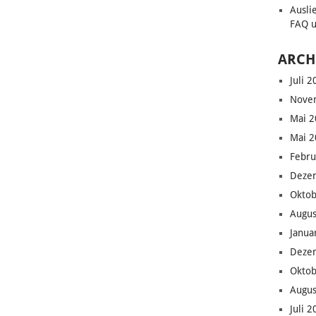
Ausli
FAQ u
ARCH
Juli 
Nove
Mai 2
Mai 2
Febru
Deze
Oktob
Augus
Janua
Deze
Oktob
Augus
Juli 