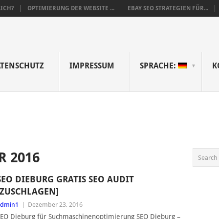
LICH?
OPTIMIERUNG DER WEBSITE ...
EBAY SEO STRATEGIEN FÜR...
TENSCHUTZ
IMPRESSUM
SPRACHE:
K
 2016
SEO DIEBURG GRATIS SEO AUDIT
[ZUSCHLAGEN]
admin1
|
Dezember 23, 2016
EO Dieburg für Suchmaschinenoptimierung SEO Dieburg –