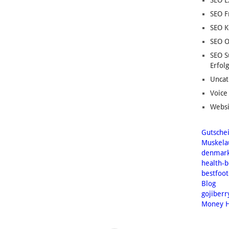
SEO E
SEO F
SEO K
SEO O
SEO S
Erfolg
Uncat
Voice
Websi
Gutsche
Muskela
denmar
health-
bestfoo
Blog
gojiberr
Money H