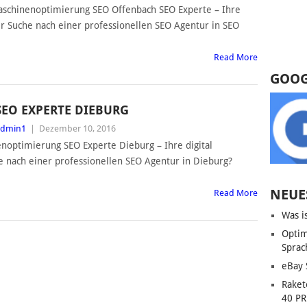
aschinenoptimierung SEO Offenbach SEO Experte – Ihre
der Suche nach einer professionellen SEO Agentur in SEO
Read More
GOOG
SEO EXPERTE DIEBURG
admin1
|
Dezember 10, 2016
noptimierung SEO Experte Dieburg – Ihre digital
he nach einer professionellen SEO Agentur in Dieburg?
NEUE
Read More
Was i
Optim
Sprac
eBay 
Raket
40 PR