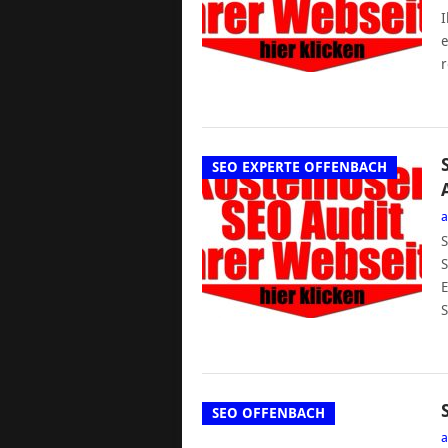
I
e
r
SEO EXPERTE OFFENBACH
S
S
E
S
SEO OFFENBACH