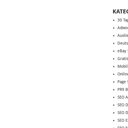
KATE
30 Ta
Adwor
Ausli
Deuts
eBay 
Grati
Mobil
Onlin
Page 
PR9 B
SEO A
SEO D
SEO D
SEO E