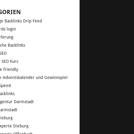
GORIEN
ge Backlinks Drip Feed
ds login
eferung
che Backlinks
SEO
s SEO Kurs
e friendly
e Adventskalender und Gewinnspiel
Speed
acklinks
gentur Darmstadt
armstadt
ieburg
xperte Dieburg