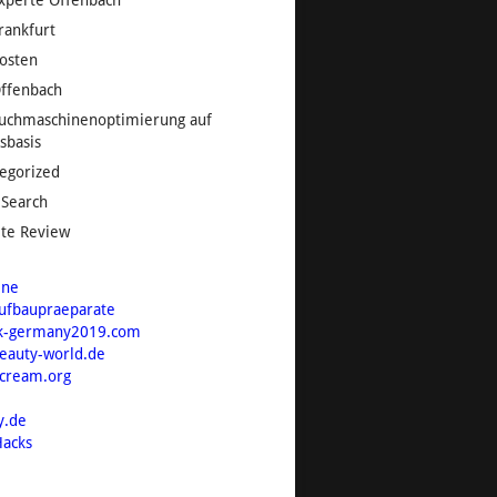
xperte Offenbach
rankfurt
osten
ffenbach
uchmaschinenoptimierung auf
sbasis
egorized
 Search
te Review
ine
ufbaupraeparate
k-germany2019.com
beauty-world.de
tcream.org
y.de
acks